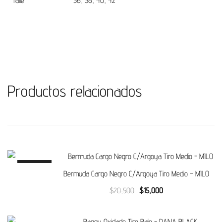
Talle
36, 38, 40, 42
Productos relacionados
SALE!
Bermuda Cargo Negro C/Argoya Tiro Medio – MILO
Original
Current
$
20,500
$
15,000
price
price
was:
is: