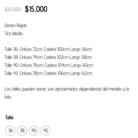
Original
Current
$
15,000
$
20,000
price
price
Denim Rigido
was:
is:
Tiro Medio
$20,000.
$15,000.
Talle 36: Cintura 72cm. Cadera 100cm Largo: 56cm
Talle 38: Cintura 74cm. Cadera 102cm Largo: 58cm
Talle 40: Cintura 76cm. Cadera 104cm Largo: 60cm
Talle 42: Cintura 78cm. Cadera 106cm Largo: 62cm
Los talles pueden variar son aproximados dependiendo del modelo y la
tela.
Talle
36
38
40
42