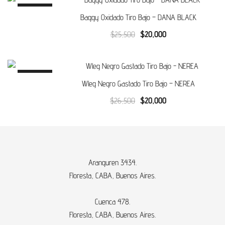
$20,500.
$15,000.
SALE!
Baggy Oxidado Tiro Bajo – DANA BLACK
Original
Current
$
25,500
$
20,000
price
price
was:
is:
$25,500.
$20,000.
SALE!
Wleg Negro Gastado Tiro Bajo – NEREA
Original
Current
$
26,500
$
20,000
price
price
was:
is:
$26,500.
$20,000.
Aranguren 3434.
Floresta, CABA, Buenos Aires.
Cuenca 478.
Floresta, CABA, Buenos Aires.