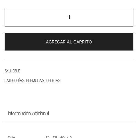
Bermuda
Doble
Hebilla
Tiro
AGREGAR AL CARRITO
Medio
-
CELE
cantidad
SKU:
CELE
CATEGORÍAS:
BERMUDAS
,
OFERTAS
Información adicional